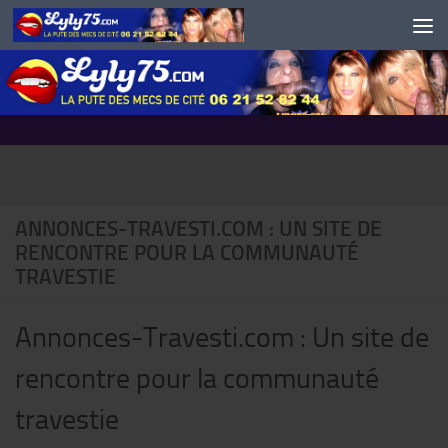
Skip to content
ANNONCES-TRAVESTI.COM : UN SITE DE
RENCONTRE POUR LA COMMUNAUTÉ
TRAVESTIE
Annonces-Travesti.com : Un site de
rencontre pour la communauté
travestie