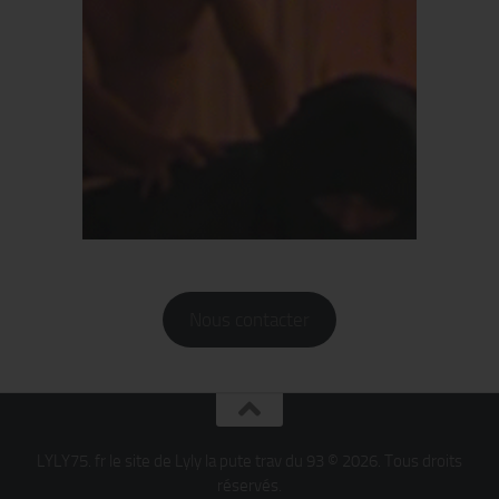
Nous contacter
LYLY75. fr le site de Lyly la pute trav du 93 © 2026. Tous droits
réservés.